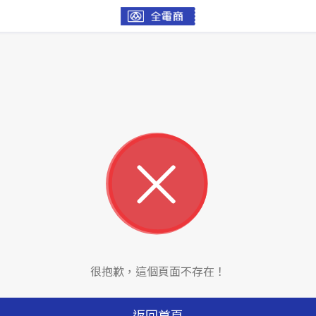
很抱歉，這個頁面不存在！
返回首頁