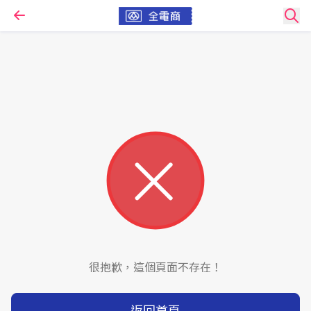
很抱歉，這個頁面不存在！
返回首頁