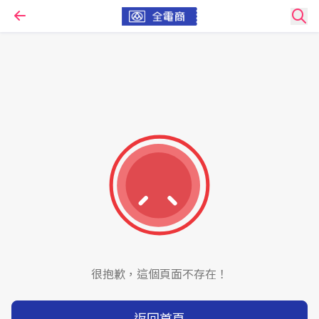
很抱歉，這個頁面不存在！
返回首頁