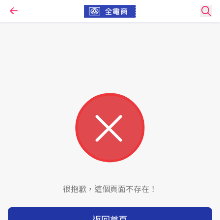
很抱歉，這個頁面不存在！
返回首頁