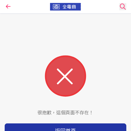
很抱歉，這個頁面不存在！
返回首頁