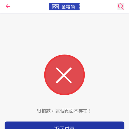
很抱歉，這個頁面不存在！
返回首頁