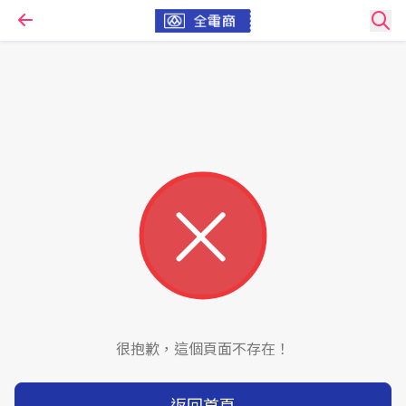
很抱歉，這個頁面不存在！
返回首頁