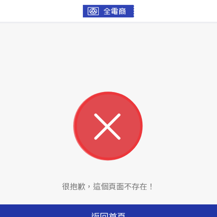
很抱歉，這個頁面不存在！
返回首頁