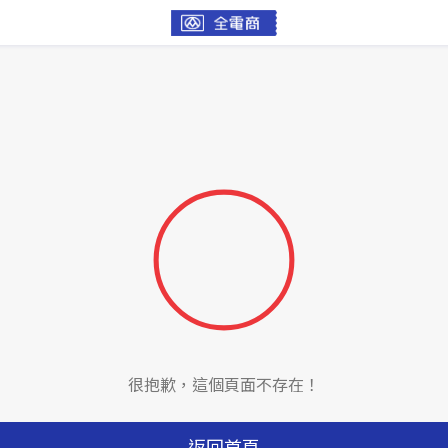
很抱歉，這個頁面不存在！
返回首頁