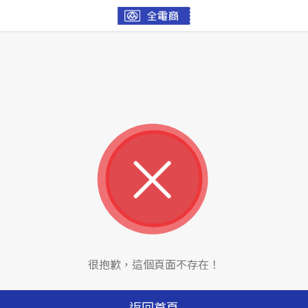
很抱歉，這個頁面不存在！
返回首頁