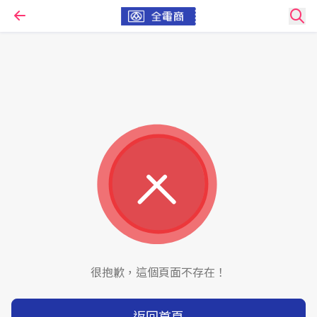
很抱歉，這個頁面不存在！
返回首頁