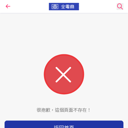
很抱歉，這個頁面不存在！
返回首頁