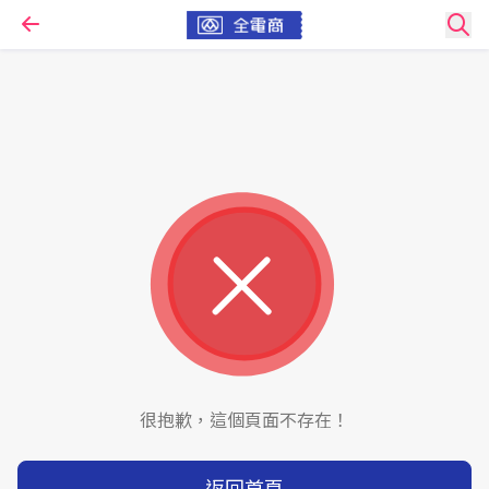
很抱歉，這個頁面不存在！
返回首頁