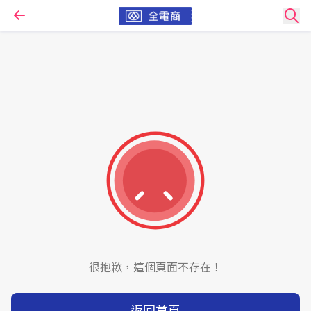
很抱歉，這個頁面不存在！
返回首頁