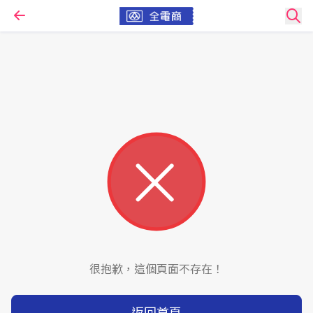
很抱歉，這個頁面不存在！
返回首頁