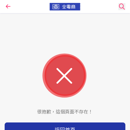
很抱歉，這個頁面不存在！
返回首頁