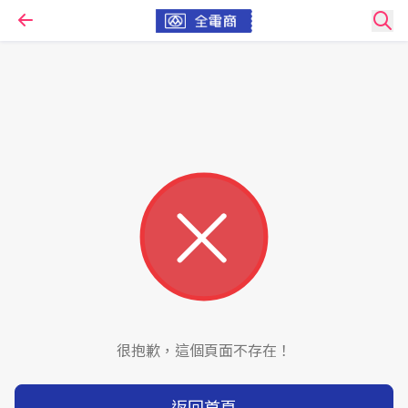
很抱歉，這個頁面不存在！
返回首頁