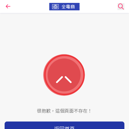
很抱歉，這個頁面不存在！
返回首頁