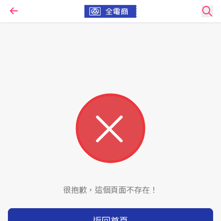
很抱歉，這個頁面不存在！
返回首頁