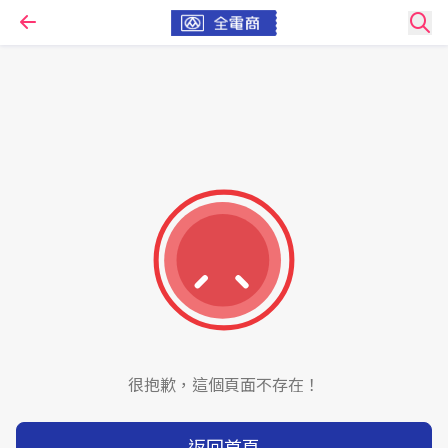
很抱歉，這個頁面不存在！
返回首頁