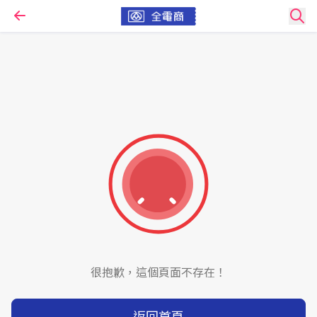
很抱歉，這個頁面不存在！
返回首頁