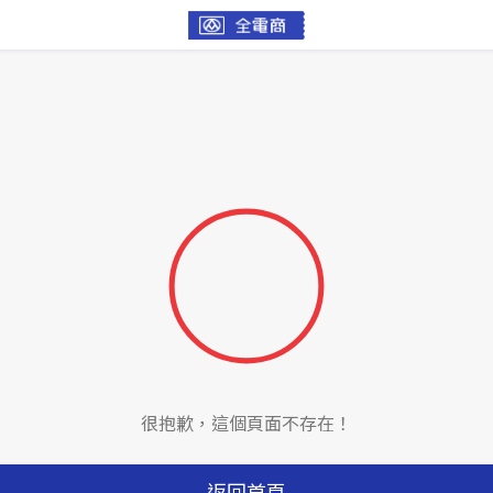
很抱歉，這個頁面不存在！
返回首頁