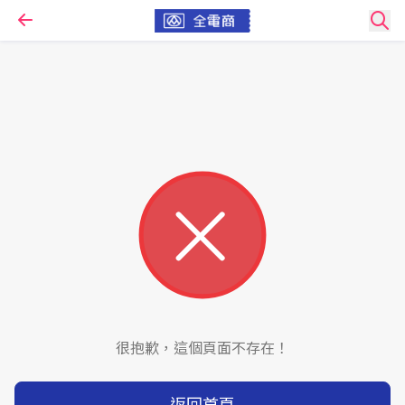
很抱歉，這個頁面不存在！
返回首頁