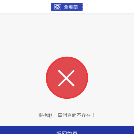
很抱歉，這個頁面不存在！
返回首頁