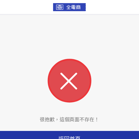
很抱歉，這個頁面不存在！
返回首頁