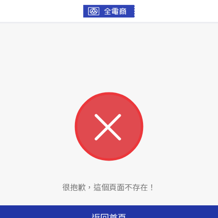
很抱歉，這個頁面不存在！
返回首頁