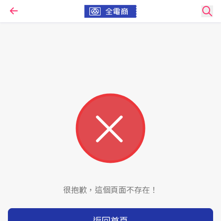
很抱歉，這個頁面不存在！
返回首頁