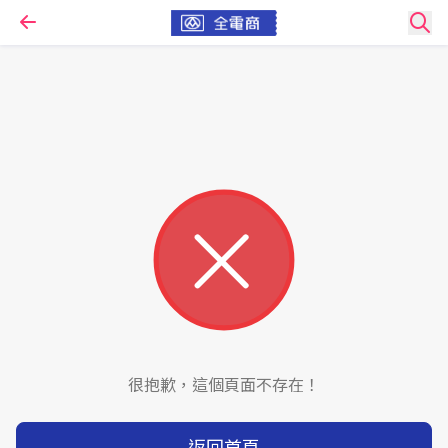
很抱歉，這個頁面不存在！
返回首頁