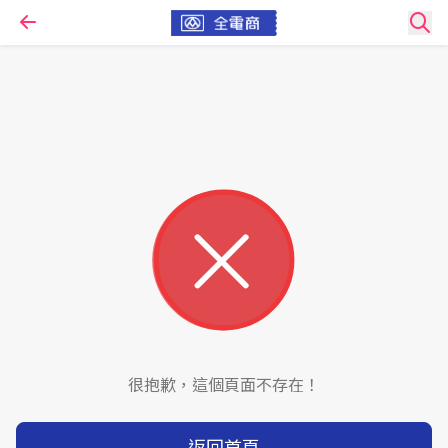
很抱歉，這個頁面不存在！
返回首頁