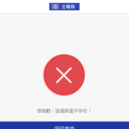
很抱歉，這個頁面不存在！
返回首頁