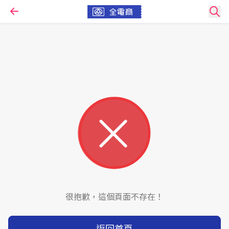
很抱歉，這個頁面不存在！
返回首頁